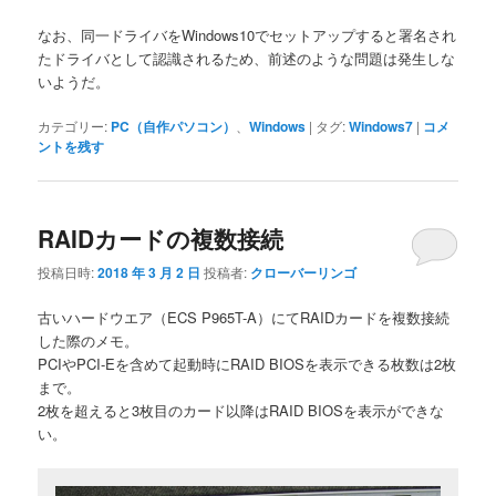
なお、同一ドライバをWindows10でセットアップすると署名され
たドライバとして認識されるため、前述のような問題は発生しな
いようだ。
カテゴリー:
PC（自作パソコン）
、
Windows
|
タグ:
Windows7
|
コメ
ントを残す
RAIDカードの複数接続
投稿日時:
2018 年 3 月 2 日
投稿者:
クローバーリンゴ
古いハードウエア（ECS P965T-A）にてRAIDカードを複数接続
した際のメモ。
PCIやPCI-Eを含めて起動時にRAID BIOSを表示できる枚数は2枚
まで。
2枚を超えると3枚目のカード以降はRAID BIOSを表示ができな
い。