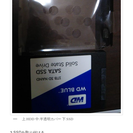
上:HDD 中:半透明カバー 下:SSD
3.SSDを取り付ける