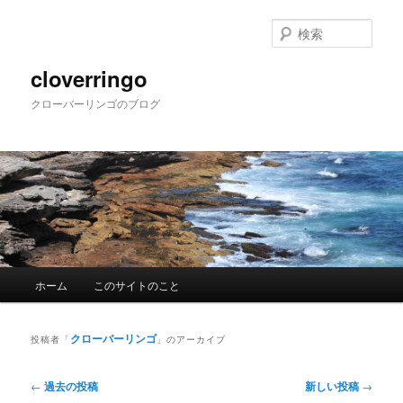
メ
サ
イ
ブ
検
ン
コ
索
コ
ン
cloverringo
ン
テ
クローバーリンゴのブログ
テ
ン
ン
ツ
ツ
へ
へ
移
移
動
動
メ
ホーム
このサイトのこと
イ
ン
メ
クローバーリンゴ
投稿者「
」のアーカイブ
ニ
ュ
投
←
過去の投稿
新しい投稿
→
ー
稿