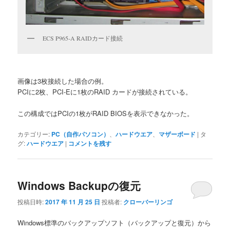
ECS P965-A RAIDカード接続
画像は3枚接続した場合の例。
PCIに2枚、PCI-Eに1枚のRAID カードが接続されている。
この構成ではPCIの1枚がRAID BIOSを表示できなかった。
カテゴリー:
PC（自作パソコン）
、
ハードウエア
、
マザーボード
|
タ
グ:
ハードウエア
|
コメントを残す
Windows Backupの復元
投稿日時:
2017 年 11 月 25 日
投稿者:
クローバーリンゴ
Windows標準のバックアップソフト（バックアップと復元）から