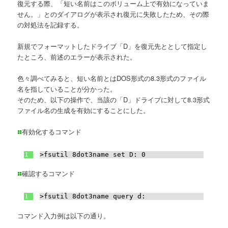
復元する際、「短い名前はこのボリューム上で有効になっていま
せん。」とのダイアログが表示され復元に失敗したため、その際
の対処法を記録する。
新規でフォーマットしたドライブ「D」を復元先ととして指定し
たところ、前述のエラーが表示された。
色々調べてみると、短い名前とはDOS形式の8.3形式のファイル
名を指していることが分かった。
そのため、以下の操作で、当該の「D」ドライブに対して8.3形式
ファイル名の生成を有効にすることにした。
有効化するコマンド
1
>fsutil 8dot3name set D: 0
確認するコマンド
1
>fsutil 8dot3name query d:
コマンド入力例は以下の通り。