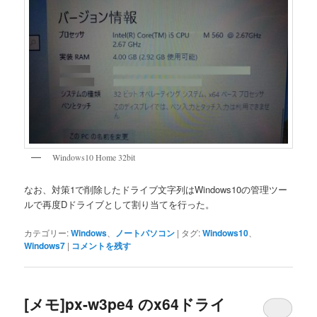
Windows10 Home 32bit
なお、対策1で削除したドライブ文字列はWindows10の管理ツー
ルで再度Dドライブとして割り当てを行った。
カテゴリー:
Windows
、
ノートパソコン
|
タグ:
Windows10
、
Windows7
|
コメントを残す
[メモ]px-w3pe4 のx64ドライ