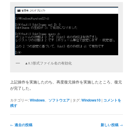
▲8.3形式ファイル名の有効化
上記操作を実施したのち、再度復元操作を実施したところ、復元
が完了した。
カテゴリー:
Windows
、
ソフトウエア
|
タグ:
Windows10
|
コメントを
残す
投
←
過去の投稿
新しい投稿
→
稿