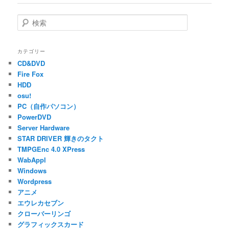
ナ
ビ
検
ゲ
索
ー
シ
カテゴリー
ョ
CD&DVD
ン
Fire Fox
HDD
osu!
PC（自作パソコン）
PowerDVD
Server Hardware
STAR DRIVER 輝きのタクト
TMPGEnc 4.0 XPress
WabAppl
Windows
Wordpress
アニメ
エウレカセブン
クローバーリンゴ
グラフィックスカード