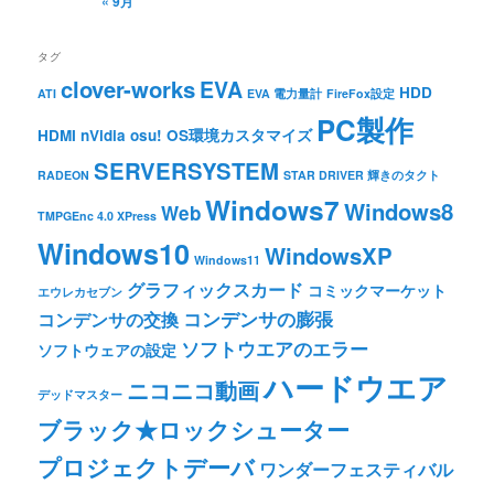
« 9月
タグ
clover-works
EVA
HDD
ATI
EVA 電力量計
FireFox設定
PC製作
HDMI
nVidia
osu!
OS環境カスタマイズ
SERVERSYSTEM
RADEON
STAR DRIVER 輝きのタクト
Windows7
Windows8
Web
TMPGEnc 4.0 XPress
Windows10
WindowsXP
Windows11
グラフィックスカード
コミックマーケット
エウレカセブン
コンデンサの膨張
コンデンサの交換
ソフトウエアのエラー
ソフトウェアの設定
ハードウエア
ニコニコ動画
デッドマスター
ブラック★ロックシューター
プロジェクトデーバ
ワンダーフェスティバル