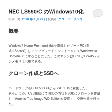
ナ
NEC LS550/C のWindows10化
ビ
ゲ
投稿日時:
2020 年 3 月 29 日
投稿者:
クローバーリンゴ
ー
シ
概要
ョ
ン
Windows7 Home Premium64bitを搭載したノートPC (型
式:LS550/C) を アップグレードインストールにてWindows10
Home64Bitにすることにした。このマシンはCPU がCoreI5メイ
ンメモリは4GBである。
クローン作成とSSDへ
ハードウェアをHDD 500GBからSSD 1TBに変更した。
あらかじめ、USB接続にてHDDの内容をSSDにクローンを作成
し（Acronis True Image WD Editionを使用）、交換作業を行っ
た。