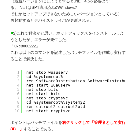
（最新バージョンにしようとすると.NET 4.5を必要とす
る。.NETはSP1適用済みのWindows7
でしかセットアップできないため古いバージョンとしている）
再起動するとデバイスドライバが更新される。
2)これで解決がと思い、ホットフィックスをインストールしよ
うとしたが、エラーが発生した。
「0xc8000222」
これは以下のコマンドを記述したバッチファイルを作成し実行す
ることで解決した。
1
net stop wuauserv
2
cd %systemroot%
3
ren SoftwareDistribution SoftwareDistribution
4
net start wuauserv
5
net stop bits
6
net start bits
7
net stop cryptsvc
8
cd %systemroot%\system32
9
ren catroot2 catroot2old
10
net start cryptsvc
ポイントはバッチファイルを
右クリックして「管理者として実行
(A)…」
することである。