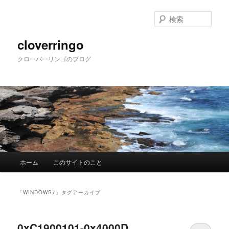
メ
サ
イ
ブ
検
ン
コ
索
コ
ン
cloverringo
ン
テ
クローバーリンゴのブログ
テ
ン
ン
ツ
ツ
へ
へ
移
移
動
動
メ
ホーム
このサイトのこと
イ
ン
メ
「
WINDOWS7
」タグアーカイブ
ニ
ュ
ー
0xC1900101-0x4000D