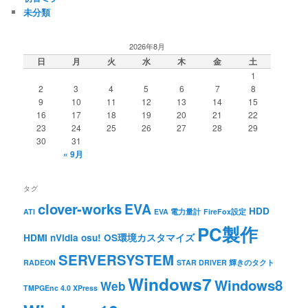
未分類
2026年8月
日
月
火
水
木
金
土
1
2
3
4
5
6
7
8
9
10
11
12
13
14
15
16
17
18
19
20
21
22
23
24
25
26
27
28
29
30
31
« 9月
タグ
clover-works
EVA
HDD
ATI
EVA 電力量計
FireFox設定
PC製作
HDMI
nVidia
osu!
OS環境カスタマイズ
SERVERSYSTEM
RADEON
STAR DRIVER 輝きのタクト
Windows7
Windows8
Web
TMPGEnc 4.0 XPress