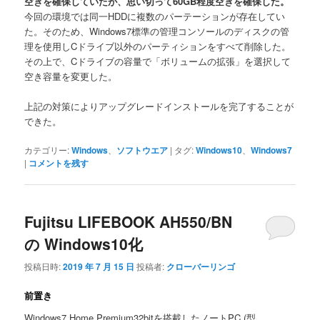
空きを確保していたが、思い切って60GB程度空きを確保した。
今回の環境では同一HDDに複数のパーテーションが存在してい
た。そのため、Windows7標準の管理コンソールのディスクの管
理を使用しCドライブ以外のパーティションをすべて削除した。
その上で、Cドライブの容量で「ボリュームの拡張」を選択して
空き容量を変更した。
上記の対策によりアップグレードインストールを完了することが
できた。
カテゴリー:
Windows
、
ソフトウエア
|
タグ:
Windows10
、
Windows7
|
コメントを残す
Fujitsu LIFEBOOK AH550/BN
の Windows10化
投稿日時:
2019 年 7 月 15 日
投稿者:
クローバーリンゴ
前置き
Windows7 Home Premium32bitを搭載したノートPC (型