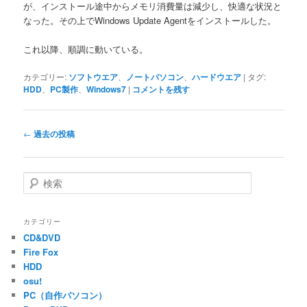
が、インストール途中からメモリ消費量は減少し、快適な状況と
なった。その上でWindows Update Agentをインストールした。
これ以降、順調に動いている。
カテゴリー:
ソフトウエア
、
ノートパソコン
、
ハードウエア
|
タグ:
HDD
、
PC製作
、
Windows7
|
コメントを残す
投
←
過去の投稿
稿
ナ
ビ
検
ゲ
索
ー
シ
カテゴリー
ョ
CD&DVD
ン
Fire Fox
HDD
osu!
PC（自作パソコン）