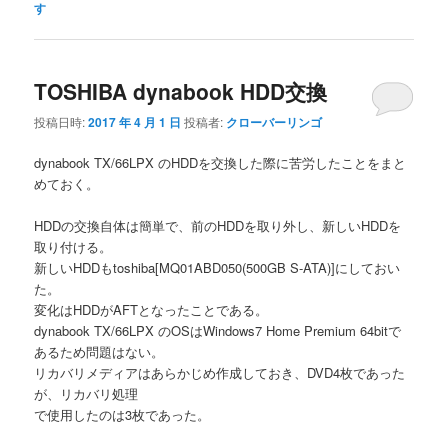
す
TOSHIBA dynabook HDD交換
投稿日時:
2017 年 4 月 1 日
投稿者:
クローバーリンゴ
dynabook TX/66LPX のHDDを交換した際に苦労したことをまと
めておく。
HDDの交換自体は簡単で、前のHDDを取り外し、新しいHDDを
取り付ける。
新しいHDDもtoshiba[MQ01ABD050(500GB S-ATA)]にしておい
た。
変化はHDDがAFTとなったことである。
dynabook TX/66LPX のOSはWindows7 Home Premium 64bitで
あるため問題はない。
リカバリメディアはあらかじめ作成しておき、DVD4枚であった
が、リカバリ処理
で使用したのは3枚であった。