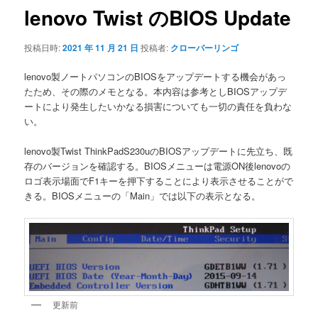
ゲ
lenovo Twist のBIOS Update
ー
シ
投稿日時:
2021 年 11 月 21 日
投稿者:
クローバーリンゴ
ョ
ン
lenovo製ノートパソコンのBIOSをアップデートする機会があっ
たため、その際のメモとなる。本内容は参考としBIOSアップデ
ートにより発生したいかなる損害についても一切の責任を負わな
い。
lenovo製Twist ThinkPadS230uのBIOSアップデートに先立ち、既
存のバージョンを確認する。BIOSメニューは電源ON後lenovoの
ロゴ表示場面でF1キーを押下することにより表示させることがで
きる。BIOSメニューの「Main」では以下の表示となる。
更新前