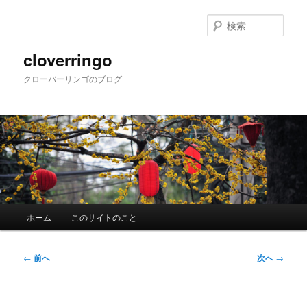
メ
イ
検
ン
索
コ
cloverringo
ン
クローバーリンゴのブログ
テ
ン
ツ
へ
移
動
メ
ホーム
このサイトのこと
イ
ン
メ
投
←
前へ
次へ
→
ニ
稿
ュ
ナ
ー
ビ