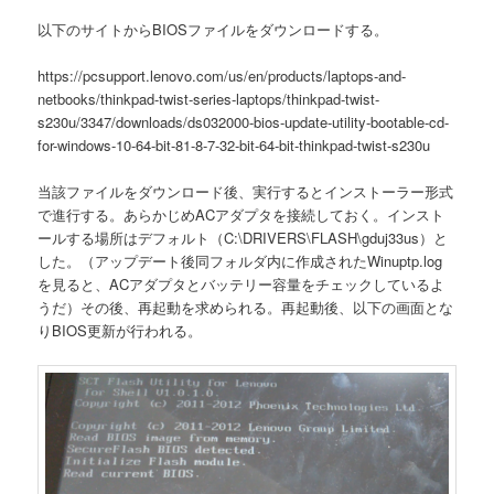
以下のサイトからBIOSファイルをダウンロードする。
https://pcsupport.lenovo.com/us/en/products/laptops-and-
netbooks/thinkpad-twist-series-laptops/thinkpad-twist-
s230u/3347/downloads/ds032000-bios-update-utility-bootable-cd-
for-windows-10-64-bit-81-8-7-32-bit-64-bit-thinkpad-twist-s230u
当該ファイルをダウンロード後、実行するとインストーラー形式
で進行する。あらかじめACアダプタを接続しておく。インスト
ールする場所はデフォルト（C:\DRIVERS\FLASH\gduj33us）と
した。（アップデート後同フォルダ内に作成されたWinuptp.log
を見ると、ACアダプタとバッテリー容量をチェックしているよ
うだ）その後、再起動を求められる。再起動後、以下の画面とな
りBIOS更新が行われる。