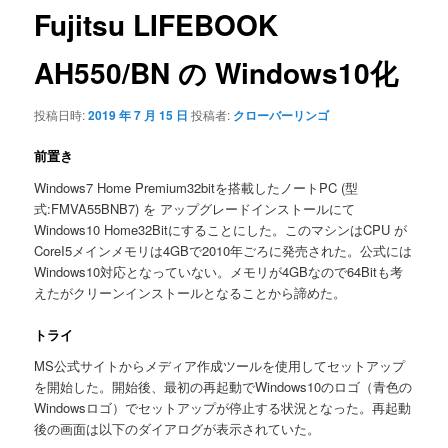
ゲ
Fujitsu LIFEBOOK
ー
シ
AH550/BN の Windows10化
ョ
ン
投稿日時:
2019 年 7 月 15 日
投稿者:
クローバーリンゴ
前置き
Windows7 Home Premium32bitを搭載したノートPC (型
式:FMVA55BNB7) を アップグレードインストールにて
Windows10 Home32Bitにすることにした。このマシンはCPU が
CoreI5メインメモリは4GBで2010年ごろに発売された。公式には
Windows10対応となっていない。メモリが4GBなので64Bitも考
えたがクリーンインストールとなることから諦めた。
トライ
MS公式サイトからメディア作成ツールを使用してセットアップ
を開始した。開始後、最初の再起動でWindows10のロゴ（青色の
Windowsロゴ）でセットアップが停止する状況となった。再起動
後の画面は以下のダイアログが表示されていた。