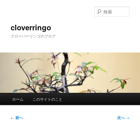
メ
イ
検
ン
索
コ
cloverringo
ン
クローバーリンゴのブログ
テ
ン
ツ
へ
移
動
メ
ホーム
このサイトのこと
イ
ン
メ
投
←
前へ
次へ
→
ニ
稿
ュ
ナ
ー
ビ