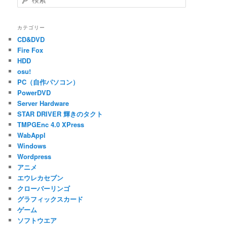
ゲ
索
ー
シ
カテゴリー
ョ
CD&DVD
ン
Fire Fox
HDD
osu!
PC（自作パソコン）
PowerDVD
Server Hardware
STAR DRIVER 輝きのタクト
TMPGEnc 4.0 XPress
WabAppl
Windows
Wordpress
アニメ
エウレカセブン
クローバーリンゴ
グラフィックスカード
ゲーム
ソフトウエア