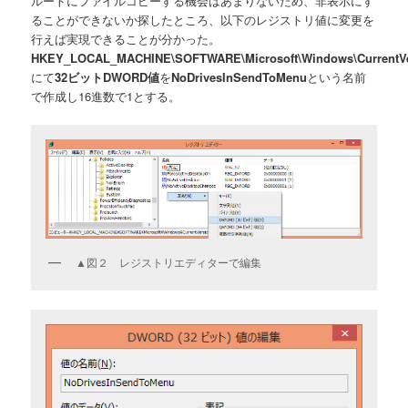
ルートにファイルコピーする機会はあまりないため、非表示にす
ることができないか探したところ、以下のレジストリ値に変更を
行えば実現できることが分かった。
HKEY_LOCAL_MACHINE\SOFTWARE\Microsoft\Windows\CurrentVers
にて
32ビットDWORD値
を
NoDrivesInSendToMenu
という名前
で作成し16進数で1とする。
▲図２ レジストリエディターで編集