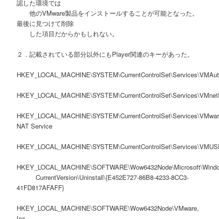
認した環境では
他のVMware製品をインストールすることが可能となった。
最後に見つけて削除
した項目だからかもしれない。
２．記載されている部分以外にもPlayer関連のキーがあった。
HKEY_LOCAL_MACHINE\SYSTEM\CurrentControlSet\Services\VMAut
HKEY_LOCAL_MACHINE\SYSTEM\CurrentControlSet\Services\VMne
HKEY_LOCAL_MACHINE\SYSTEM\CurrentControlSet\Services\VMwar
NAT Service
HKEY_LOCAL_MACHINE\SYSTEM\CurrentControlSet\Services\VMUSB
HKEY_LOCAL_MACHINE\SOFTWARE\Wow6432Node\Microsoft\Windo
CurrentVersion\Uninstall\{E452E727-86B8-4233-8CC3-
41FD817AFAFF}
HKEY_LOCAL_MACHINE\SOFTWARE\Wow6432Node\VMware,
Inc.