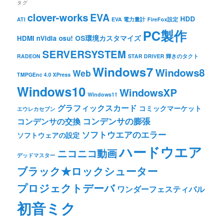
タグ
clover-works
EVA
HDD
ATI
EVA 電力量計
FireFox設定
PC製作
HDMI
nVidia
osu!
OS環境カスタマイズ
SERVERSYSTEM
RADEON
STAR DRIVER 輝きのタクト
Windows7
Windows8
Web
TMPGEnc 4.0 XPress
Windows10
WindowsXP
Windows11
グラフィックスカード
コミックマーケット
エウレカセブン
コンデンサの膨張
コンデンサの交換
ソフトウエアのエラー
ソフトウェアの設定
ハードウエア
ニコニコ動画
デッドマスター
ブラック★ロックシューター
プロジェクトデーバ
ワンダーフェスティバル
初音ミク