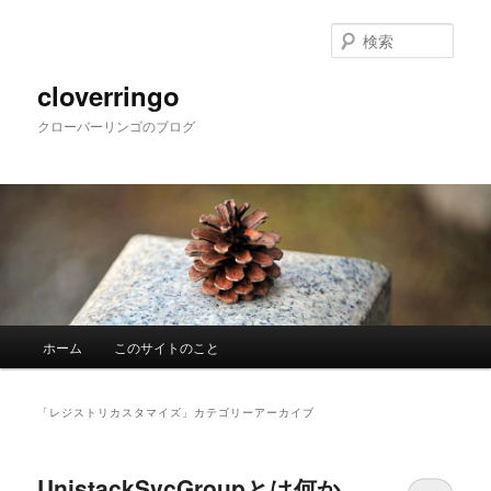
メ
サ
イ
ブ
検
ン
コ
索
コ
ン
cloverringo
ン
テ
クローバーリンゴのブログ
テ
ン
ン
ツ
ツ
へ
へ
移
移
動
動
メ
ホーム
このサイトのこと
イ
ン
メ
「
レジストリカスタマイズ
」カテゴリーアーカイブ
ニ
ュ
ー
UnistackSvcGroupとは何か