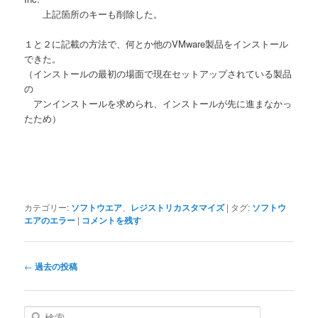
上記箇所のキーも削除した。
１と２に記載の方法で、何とか他のVMware製品をインストール
できた。
（インストールの最初の場面で現在セットアップされている製品
の
アンインストールを求められ、インストールが先に進まなかっ
たため）
カテゴリー:
ソフトウエア
、
レジストリカスタマイズ
|
タグ:
ソフトウ
エアのエラー
|
コメントを残す
投
←
過去の投稿
稿
ナ
ビ
検