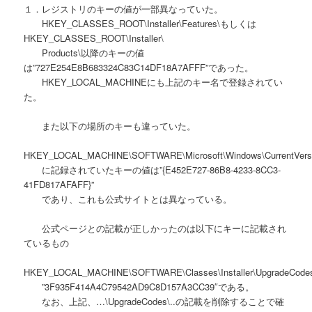
１．レジストリのキーの値が一部異なっていた。
HKEY_CLASSES_ROOT\Installer\Features\もしくは
HKEY_CLASSES_ROOT\Installer\
Products\以降のキーの値
は”727E254E8B683324C83C14DF18A7AFFF”であった。
HKEY_LOCAL_MACHINEにも上記のキー名で登録されてい
た。
また以下の場所のキーも違っていた。
HKEY_LOCAL_MACHINE\SOFTWARE\Microsoft\Windows\CurrentVersion
に記録されていたキーの値は”{E452E727-86B8-4233-8CC3-
41FD817AFAFF}”
であり、これも公式サイトとは異なっている。
公式ページとの記載が正しかったのは以下にキーに記載され
ているもの
HKEY_LOCAL_MACHINE\SOFTWARE\Classes\Installer\UpgradeCode
”3F935F414A4C79542AD9C8D157A3CC39″である。
なお、上記、…\UpgradeCodes\..の記載を削除することで確