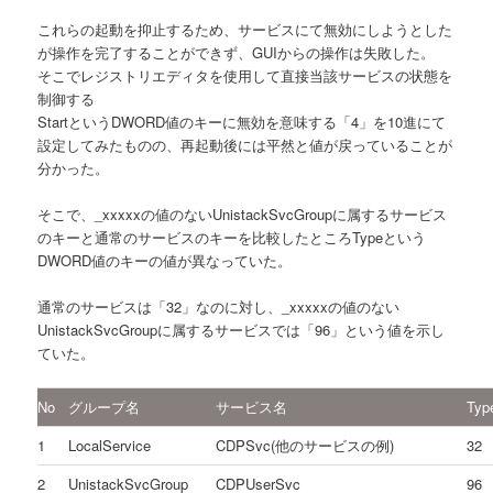
これらの起動を抑止するため、サービスにて無効にしようとした
が操作を完了することができず、GUIからの操作は失敗した。
そこでレジストリエディタを使用して直接当該サービスの状態を
制御する
StartというDWORD値のキーに無効を意味する「4」を10進にて
設定してみたものの、再起動後には平然と値が戻っていることが
分かった。
そこで、_xxxxxの値のないUnistackSvcGroupに属するサービス
のキーと通常のサービスのキーを比較したところTypeという
DWORD値のキーの値が異なっていた。
通常のサービスは「32」なのに対し、_xxxxxの値のない
UnistackSvcGroupに属するサービスでは「96」という値を示し
ていた。
No
グループ名
サービス名
Ty
1
LocalService
CDPSvc(他のサービスの例)
32
2
UnistackSvcGroup
CDPUserSvc
96