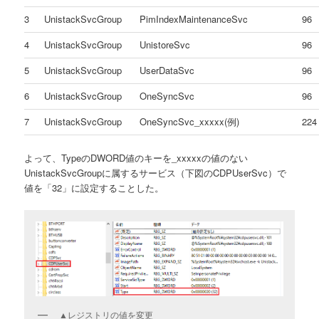
3
UnistackSvcGroup
PimIndexMaintenanceSvc
96
4
UnistackSvcGroup
UnistoreSvc
96
5
UnistackSvcGroup
UserDataSvc
96
6
UnistackSvcGroup
OneSyncSvc
96
7
UnistackSvcGroup
OneSyncSvc_xxxxx(例)
224
よって、TypeのDWORD値のキーを_xxxxxの値のない
UnistackSvcGroupに属するサービス（下図のCDPUserSvc）で
値を「32」に設定することした。
▲レジストリの値を変更