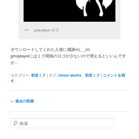
gom player ロゴ
ダウンロードしてくれた人達に感謝m(_ _)m
gmoplayerにはミク関係のロゴが少ないので増えるといいんです
が…
カテゴリー:
初音ミク
|
タグ:
clover-works
、
初音ミク
|
コメントを残
す
投
←
過去の投稿
稿
ナ
ビ
検
ゲ
索
ー