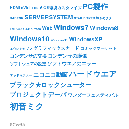
PC製作
HDMI
nVidia
osu!
OS環境カスタマイズ
SERVERSYSTEM
RADEON
STAR DRIVER 輝きのタクト
Windows7
Windows8
Web
TMPGEnc 4.0 XPress
Windows10
WindowsXP
Windows11
グラフィックスカード
コミックマーケット
エウレカセブン
コンデンサの膨張
コンデンサの交換
ソフトウエアのエラー
ソフトウェアの設定
ハードウエア
ニコニコ動画
デッドマスター
ブラック★ロックシューター
プロジェクトデーバ
ワンダーフェスティバル
初音ミク
最近の投稿