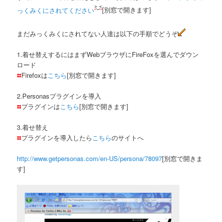
っくみくにされてください
[別窓で開きます]
まだみっくみくにされてない人達は以下の手順でどうぞ
1.着せ替えするにはまずWebブラウザにFireFoxを選んでダウン
ロード
Firefoxは
こちら
[別窓で開きます]
2.Personasプラグインを導入
プラグインは
こちら
[別窓で開きます]
3.着せ替え
プラグインを導入したら
こちら
のサイトへ
http://www.getpersonas.com/en-US/persona/78097
[別窓で開きま
す]