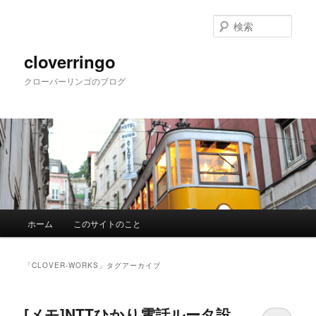
メ
サ
イ
ブ
検
ン
コ
索
コ
ン
cloverringo
ン
テ
クローバーリンゴのブログ
テ
ン
ン
ツ
ツ
へ
へ
移
移
動
動
メ
ホーム
このサイトのこと
イ
ン
メ
「
CLOVER-WORKS
」タグアーカイブ
ニ
ュ
ー
[メモ]NTTひかり電話ルータ設