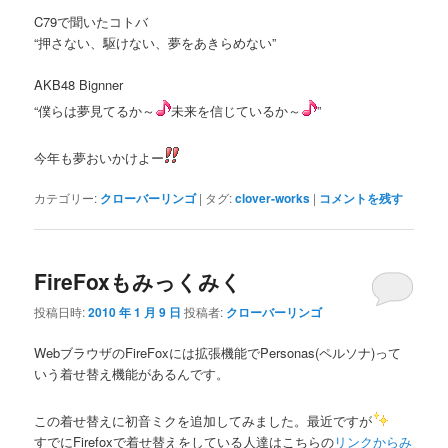
C79で聞いたコトバ
“押さない、駆けない、夢をあきらめない”
AKB48 Bignner
“僕らは夢見てるか～
未来を信じているか～
”
今年も夢おいかけよー
カテゴリー:
クローバーリンゴ
|
タグ:
clover-works
|
コメントを残す
FireFoxもみっくみく
投稿日時:
2010 年 1 月 9 日
投稿者:
クローバーリンゴ
WebブラウザのFireFoxには拡張機能でPersonas(ペルソナ)って
いう着せ替え機能があるんです。
この着せ替えに初音ミクを追加してみました。最近ですが
すでにFirefoxで着せ替えをしている人達はこちらの
リンクからみ