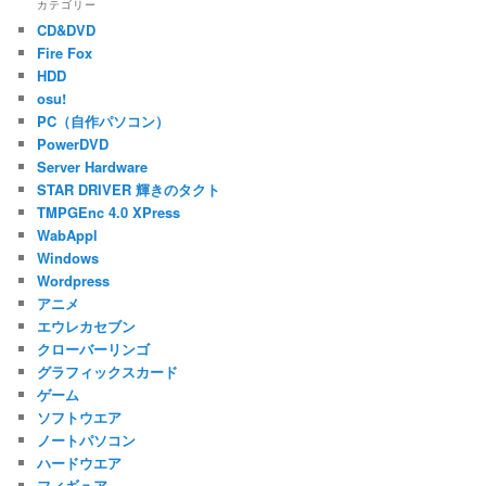
シ
カテゴリー
ョ
CD&DVD
ン
Fire Fox
HDD
osu!
PC（自作パソコン）
PowerDVD
Server Hardware
STAR DRIVER 輝きのタクト
TMPGEnc 4.0 XPress
WabAppl
Windows
Wordpress
アニメ
エウレカセブン
クローバーリンゴ
グラフィックスカード
ゲーム
ソフトウエア
ノートパソコン
ハードウエア
フィギュア