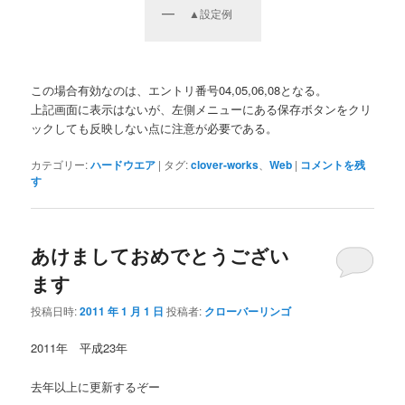
▲設定例
この場合有効なのは、エントリ番号04,05,06,08となる。
上記画面に表示はないが、左側メニューにある保存ボタンをクリ
ックしても反映しない点に注意が必要である。
カテゴリー:
ハードウエア
|
タグ:
clover-works
、
Web
|
コメントを残
す
あけましておめでとうござい
ます
投稿日時:
2011 年 1 月 1 日
投稿者:
クローバーリンゴ
2011年 平成23年
去年以上に更新するぞー