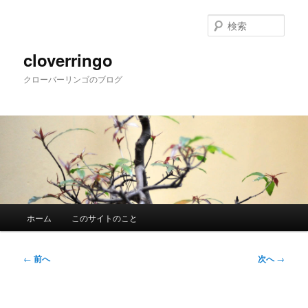
メ
イ
検
ン
索
コ
cloverringo
ン
クローバーリンゴのブログ
テ
ン
ツ
へ
移
動
メ
ホーム
このサイトのこと
イ
ン
メ
投
←
前へ
次へ
→
ニ
稿
ュ
ナ
ー
ビ