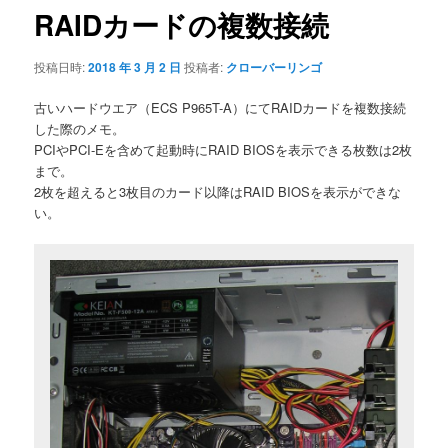
ゲ
RAIDカードの複数接続
ー
シ
投稿日時:
2018 年 3 月 2 日
投稿者:
クローバーリンゴ
ョ
ン
古いハードウエア（ECS P965T-A）にてRAIDカードを複数接続
した際のメモ。
PCIやPCI-Eを含めて起動時にRAID BIOSを表示できる枚数は2枚
まで。
2枚を超えると3枚目のカード以降はRAID BIOSを表示ができな
い。