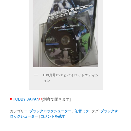
HJ9月号DVDとパイロットエディシ
ョン
HOBBY JAPAN
[別窓で開きます]
カテゴリー:
ブラックロックシューター
、
初音ミク
|
タグ:
ブラック★
ロックシューター
|
コメントを残す