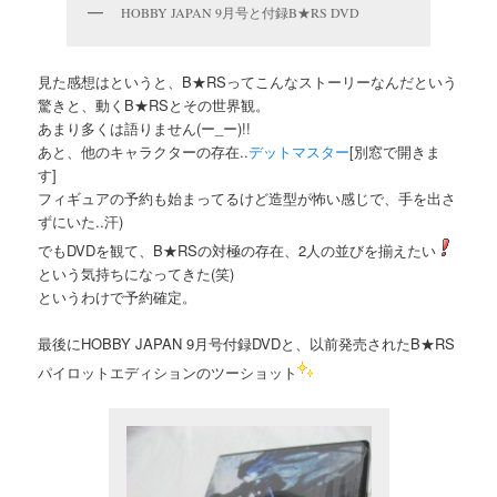
HOBBY JAPAN 9月号と付録B★RS DVD
見た感想はというと、B★RSってこんなストーリーなんだという
驚きと、動くB★RSとその世界観。
あまり多くは語りません(ー_ー)!!
あと、他のキャラクターの存在..
デットマスター
[別窓で開きま
す]
フィギュアの予約も始まってるけど造型が怖い感じで、手を出さ
ずにいた..汗)
でもDVDを観て、B★RSの対極の存在、2人の並びを揃えたい
という気持ちになってきた(笑)
というわけで予約確定。
最後にHOBBY JAPAN 9月号付録DVDと、以前発売されたB★RS
パイロットエディションのツーショット