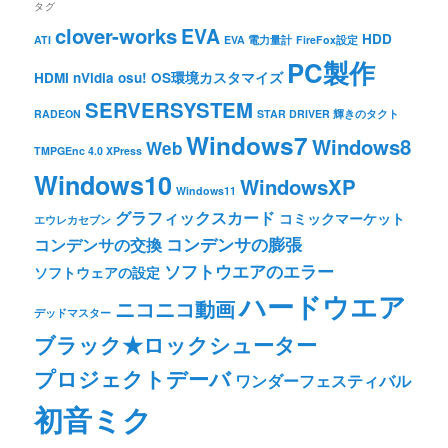
タグ
clover-works
EVA
HDD
ATI
EVA 電力量計
FireFox設定
PC製作
HDMI
nVidia
osu!
OS環境カスタマイズ
SERVERSYSTEM
RADEON
STAR DRIVER 輝きのタクト
Windows7
Windows8
Web
TMPGEnc 4.0 XPress
Windows10
WindowsXP
Windows11
グラフィックスカード
コミックマーケット
エウレカセブン
コンデンサの膨張
コンデンサの交換
ソフトウエアのエラー
ソフトウェアの設定
ハードウエア
ニコニコ動画
デッドマスター
ブラック★ロックシューター
プロジェクトデーバ
ワンダーフェスティバル
初音ミク