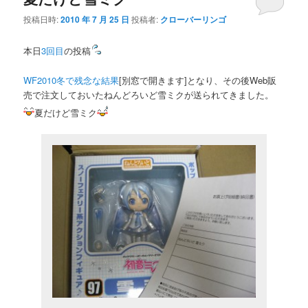
投稿日時:
2010 年 7 月 25 日
投稿者:
クローバーリンゴ
本日
3回目
の投稿
WF2010冬で残念な結果
[別窓で開きます]となり、その後Web販
売で注文しておいたねんどろいど雪ミクが送られてきました。
夏だけど雪ミク