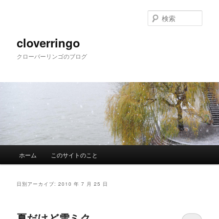
メ
サ
イ
ブ
検
ン
コ
索
コ
ン
cloverringo
ン
テ
クローバーリンゴのブログ
テ
ン
ン
ツ
ツ
へ
へ
移
移
動
動
メ
ホーム
このサイトのこと
イ
ン
メ
日別アーカイブ:
2010 年 7 月 25 日
ニ
ュ
ー
夏だけど雪ミク