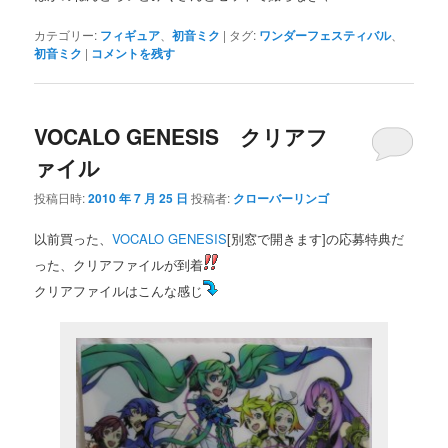
カテゴリー:
フィギュア
、
初音ミク
|
タグ:
ワンダーフェスティバル
、
初音ミク
|
コメントを残す
VOCALO GENESIS クリアフ
ァイル
投稿日時:
2010 年 7 月 25 日
投稿者:
クローバーリンゴ
以前買った、
VOCALO GENESIS
[別窓で開きます]の応募特典だ
った、クリアファイルが到着
クリアファイルはこんな感じ