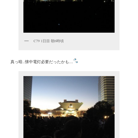
C79 1日目 朝6時頃
真っ暗..懐中電灯必要だったかも…