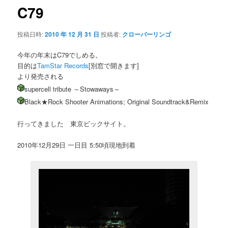
ゲ
C79
ー
シ
投稿日時:
2010 年 12 月 31 日
投稿者:
クローバーリンゴ
ョ
ン
今年の年末はC79でしめる。
目的は
TamStar Records
[別窓で開きます]
より発売される
supercell tribute ～Stowaways～
Black★Rock Shooter Animations; Original Soundtrack&Remix
行ってきました 東京ビックサイト。
2010年12月29日 一日目 5:50頃現地到着