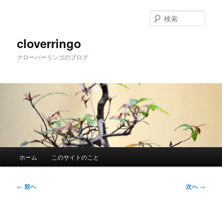
メ
イ
検
ン
索
コ
cloverringo
ン
クローバーリンゴのブログ
テ
ン
ツ
へ
移
動
メ
ホーム
このサイトのこと
イ
ン
メ
投
←
前へ
次へ
→
ニ
稿
ュ
ナ
ー
ビ