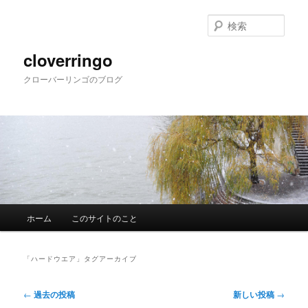
メ
サ
イ
ブ
検
ン
コ
索
コ
ン
cloverringo
ン
テ
クローバーリンゴのブログ
テ
ン
ン
ツ
ツ
へ
へ
移
移
動
動
メ
ホーム
このサイトのこと
イ
ン
メ
「
ハードウエア
」タグアーカイブ
ニ
ュ
投
←
過去の投稿
新しい投稿
→
ー
稿