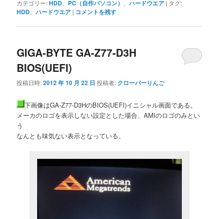
カテゴリー:
HDD
、
PC（自作パソコン）
、
ハードウエア
|
タグ:
HDD
、
ハードウエア
|
コメントを残す
GIGA-BYTE GA-Z77-D3H
BIOS(UEFI)
投稿日時:
2012 年 10 月 22 日
投稿者:
クローバーりんご
下画像はGA-Z77-D3HのBIOS(UEFI)イニシャル画面である。
メーカのロゴを表示しない設定とした場合、AMIのロゴのみとい
う
なんとも味気ない表示となっている。