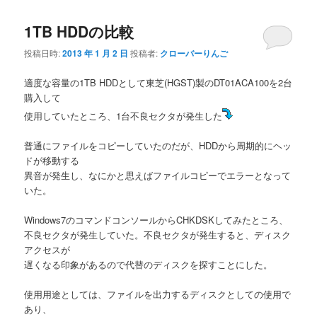
ナ
1TB HDDの比較
ビ
ゲ
投稿日時:
2013 年 1 月 2 日
投稿者:
クローバーりんご
ー
シ
適度な容量の1TB HDDとして東芝(HGST)製のDT01ACA100を2台
ョ
購入して
ン
使用していたところ、1台不良セクタが発生した
普通にファイルをコピーしていたのだが、HDDから周期的にヘッ
ドが移動する
異音が発生し、なにかと思えばファイルコピーでエラーとなって
いた。
Windows7のコマンドコンソールからCHKDSKしてみたところ、
不良セクタが発生していた。不良セクタが発生すると、ディスク
アクセスが
遅くなる印象があるので代替のディスクを探すことにした。
使用用途としては、ファイルを出力するディスクとしての使用で
あり、