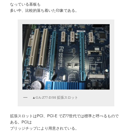
なっている基板も
多い中、比較的落ち着いた印象である。
▲GA-Z77-D3H 拡張スロット
拡張スロットはPCI、PCI-E でZ77世代では標準と呼べるもので
ある。PCIは
ブリッジチップにより用意されている。