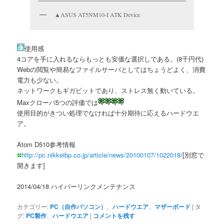
▲ASUS AT5NM10-I ATK Device
使用感
4コアを手に入れるならもっとも安価な選択しである。(8千円代)
Webの閲覧や簡易なファイルサーバとしてはちょうどよく、消費
電力も少ない。
ネットワークもギガビットであり、ストレス無く動いている。
Maxクローバ5つの評価では
使用目的がきつい処理でなければ十分期待に応えるハードウエ
ア。
Atom D510参考情報
http://pc.nikkeibp.co.jp/article/news/20100107/1022018/
[別窓で
開きます]
2014/04/18 ハイパーリンクメンテナンス
カテゴリー:
PC（自作パソコン）
、
ハードウエア
、
マザーボード
|
タ
グ:
PC製作
、
ハードウエア
|
コメントを残す