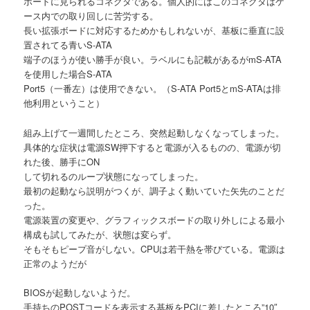
ボードに見られるコネクタである。個人的にはこのコネクタはケ
ース内での取り回しに苦労する。
長い拡張ボードに対応するためかもしれないが、基板に垂直に設
置されてる青いS-ATA
端子のほうが使い勝手が良い。ラベルにも記載があるがmS-ATA
を使用した場合S-ATA
Port5（一番左）は使用できない。（S-ATA Port5とmS-ATAは排
他利用ということ）
組み上げて一週間したところ、突然起動しなくなってしまった。
具体的な症状は電源SW押下すると電源が入るものの、電源が切
れた後、勝手にON
して切れるのループ状態になってしまった。
最初の起動なら説明がつくが、調子よく動いていた矢先のことだ
った。
電源装置の変更や、グラフィックスボードの取り外しによる最小
構成も試してみたが、状態は変らず。
そもそもピープ音がしない。CPUは若干熱を帯びている。電源は
正常のようだが
BIOSが起動しないようだ。
手持ちのPOSTコードを表示する基板をPCIに差したところ”10″