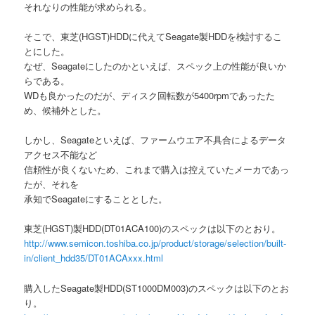
それなりの性能が求められる。
そこで、東芝(HGST)HDDに代えてSeagate製HDDを検討するこ
とにした。
なぜ、Seagateにしたのかといえば、スペック上の性能が良いか
らである。
WDも良かったのだが、ディスク回転数が5400rpmであったた
め、候補外とした。
しかし、Seagateといえば、ファームウエア不具合によるデータ
アクセス不能など
信頼性が良くないため、これまで購入は控えていたメーカであっ
たが、それを
承知でSeagateにすることとした。
東芝(HGST)製HDD(DT01ACA100)のスペックは以下のとおり。
http://www.semicon.toshiba.co.jp/product/storage/selection/built-
in/client_hdd35/DT01ACAxxx.html
購入したSeagate製HDD(ST1000DM003)のスペックは以下のとお
り。