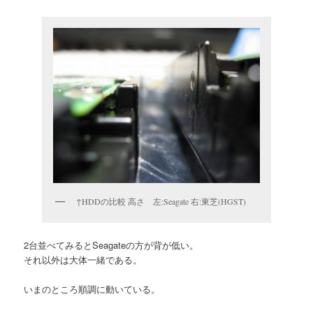
↑HDDの比較 高さ 左:Seagate 右:東芝(HGST)
2台並べてみるとSeagateの方が背が低い。
それ以外は大体一緒である。
いまのところ順調に動いている。