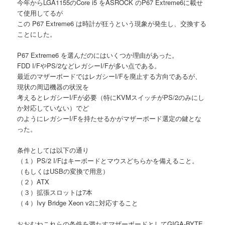
今年からLGA1155のCore i5 をASROCK のP67 Extreme6に載せ
て使用してるが
この P67 Extreme6 は時計が狂うという現象が発生し、交換する
ことにした。
P67 Extreme6 を選んだのにはいくつか理由があった。
FDD I/FやPS/2などレガシーI/Fが多い点である。
最近のマザーボードではレガシーI/Fを廃止する方向であるが、
現状の周辺機器の状況を
考えるとレガシーI/Fが必要（特にKVMスイッチがPS/2のみにし
か対応していない）でど
のようにレガシーI/Fを持たせるかがマザーボード選定の鍵とな
った。
条件としては以下の通り
（１）PS/2 I/Fはキーボードとマウスどちらかを備えること。
（もしくはUSBの変換で用意）
（２）ATX
（３）拡張スロットは7本
（４）Ivy Bridge Xeon v2に対応すること
おおむねこれらの条件を満たすマザーボードとしてGIGA-BYTE