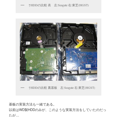
↑HDDの比較 表 左:Seagate 右:東芝(HGST)
↑HDDの比較 裏基板 左:Seagate 右:東芝(HGST)
基板の実装方法も一緒である。
以前はWD製HDDのみが、このような実装方法をしていたのだっ
たが…