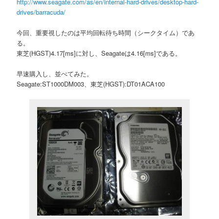
http://www.seagate.com/as/en/internal-hard-drives/desktop-hard-
drives/barracuda/
今回、重要視したのは平均回転待ち時間（シークタイム）であ
る。
東芝(HGST)4.17[ms]に対し、Seagateは4.16[ms]である。
早速購入し、並べてみた。
Seagate:ST1000DM003、東芝(HGST):DT01ACA100