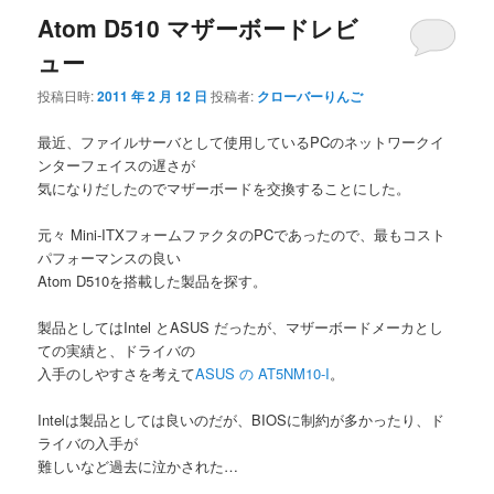
Atom D510 マザーボードレビ
ュー
投稿日時:
2011 年 2 月 12 日
投稿者:
クローバーりんご
最近、ファイルサーバとして使用しているPCのネットワークイ
ンターフェイスの遅さが
気になりだしたのでマザーボードを交換することにした。
元々 Mini-ITXフォームファクタのPCであったので、最もコスト
パフォーマンスの良い
Atom D510を搭載した製品を探す。
製品としてはIntel とASUS だったが、マザーボードメーカとし
ての実績と、ドライバの
入手のしやすさを考えて
ASUS の AT5NM10-I
。
Intelは製品としては良いのだが、BIOSに制約が多かったり、ド
ライバの入手が
難しいなど過去に泣かされた…