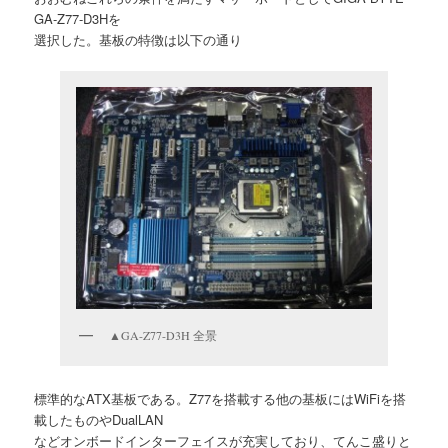
GA-Z77-D3Hを
選択した。基板の特徴は以下の通り
▲GA-Z77-D3H 全景
標準的なATX基板である。Z77を搭載する他の基板にはWiFiを搭
載したものやDualLAN
などオンボードインターフェイスが充実しており、てんこ盛りと