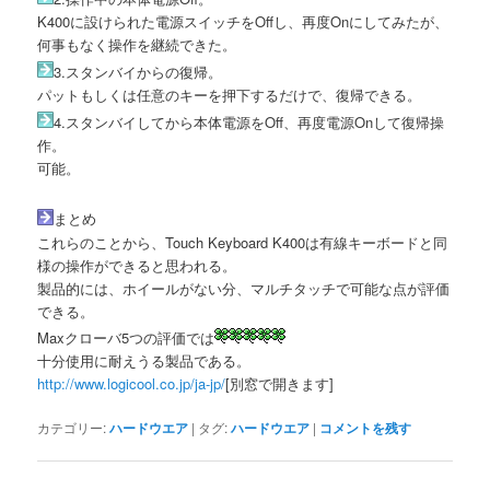
K400に設けられた電源スイッチをOffし、再度Onにしてみたが、
何事もなく操作を継続できた。
3.スタンバイからの復帰。
パットもしくは任意のキーを押下するだけで、復帰できる。
4.スタンバイしてから本体電源をOff、再度電源Onして復帰操
作。
可能。
まとめ
これらのことから、Touch Keyboard K400は有線キーボードと同
様の操作ができると思われる。
製品的には、ホイールがない分、マルチタッチで可能な点が評価
できる。
Maxクローバ5つの評価では
十分使用に耐えうる製品である。
http://www.logicool.co.jp/ja-jp/
[別窓で開きます]
カテゴリー:
ハードウエア
|
タグ:
ハードウエア
|
コメントを残す